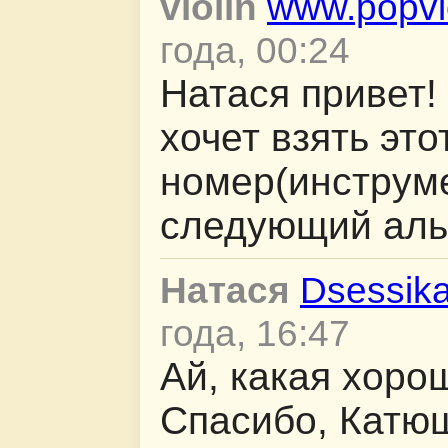
violin
www.popvio
года, 00:24
Натася привет!
хочет взять это
номер(инструм
следующий ал
Натася
Dsessik
года, 16:47
Ай, какая хоро
Спасибо, Катюш