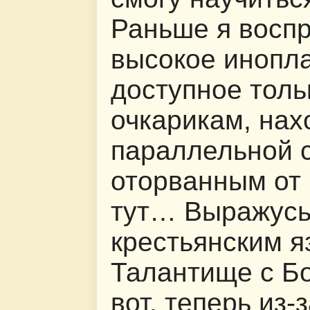
Раньше я воспр
высокое инопла
доступное толь
очкарикам, на
параллельной с
оторванным от 
тут… Выражусь
крестьянским я
Талантище с Б
вот, теперь из-з