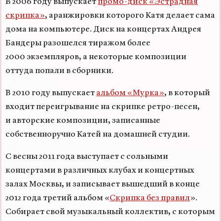
В 2006 году выпускает
промо-диск «Эстрадная
скрипка»
, аранжировки которого Катя делает сама
дома на компьютере. Диск на концертах Андрея
Бандеры разошелся тиражом более
2000 экземпляров, а некоторые композиции
оттуда попали в сборники.
В 2010 году выпускает
альбом «Мурка»
, в который
входит переигрывание на скрипке ретро-песен,
и авторские композиции, записанные
собственноручно Катей на домашней студии.
С весны 2011 года выступает c сольными
концертами в различных клубах и концертных
залах Москвы, и записывает вышедший в конце
2012 года третий альбом «
Скрипка без правил
».
Собирает свой музыкальный коллектив, с которым