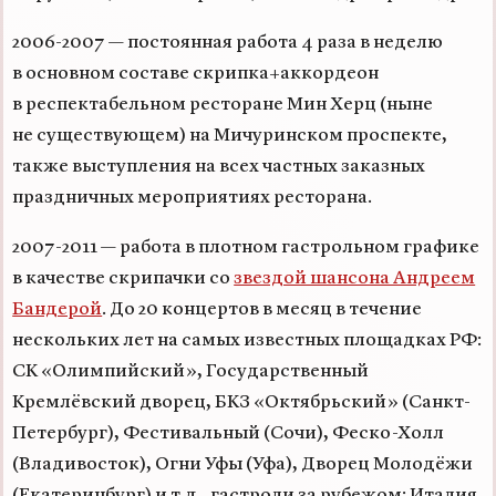
2006-2007 —
постоянная работа 4 раза в неделю
в основном составе скрипка+аккордеон
в респектабельном ресторане Мин Херц (ныне
не существующем) на Мичуринском проспекте,
также выступления на всех частных заказных
праздничных мероприятиях ресторана.
2007-2011 —
работа в плотном гастрольном графике
в качестве скрипачки со
звездой шансона Андреем
Бандерой
. До 20 концертов в месяц в течение
нескольких лет на самых известных площадках РФ:
СК «Олимпийский», Государственный
Кремлёвский дворец, БКЗ «Октябрьский» (Санкт-
Петербург), Фестивальный (Сочи), Феско-Холл
(Владивосток), Огни Уфы (Уфа), Дворец Молодёжи
(Екатеринбург) и т.д., гастроли за рубежом: Италия,