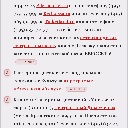
644-22-22;
Biletmarket.ru
или по телефону (495)
739-55-99; на
Redkassa.ru
или по телефону (495)
665-99-99; на
Ticketland.ru
или по телефону
(495) 937-77-77. Также билеты можно
приобрести во всех киосках
сети городских
театральных касс
, в кассе Дома журналиста и
во всех салонах сотовой связи ЕВРОСЕТЬ!
13.02.2013
Екатерина Цветаева с «Чардашем» на
телеканале Культура
в программе
«Абсолютный слух»
.
14.02.2013
Концерт Екатерины Цветаевой в Москве: 12
марта (вторник),
Центральный Дом Учёных
(метро Кропоткинская, улица Пречистенка,
16), начало в 19:00. Телефон касс: (495) 637-45-