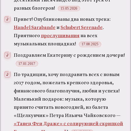
десятками тысяч видео под этот трек от
разных блогеров!
15.05.2026
Привет! Опубликованы два новых трека:
Handel Sarabande
и
Schubert Serenade
.
Приятного
прослушивания
на всех
музыкальных площадках!
17.08.2025
Поздравляем Екатерину с рождением дочери!
17.01.2017
По традиции, хочу поздравить всех с новым
2017 годом, пожелать крепкого здоровья,
финансового благополучия, любви и успеха!
Маленький подарок: музыка, которую
принято считать новогодней, из балета
«Щелкунчик» Петра Ильича Чайковского —
«Танец Феи Драже» с солирующей скрипкой