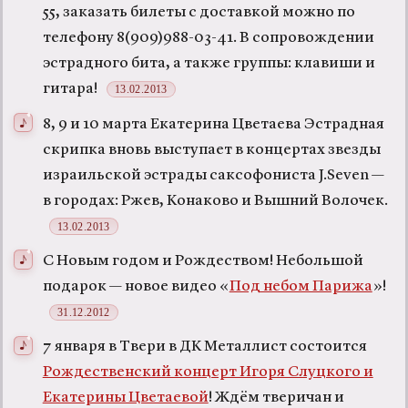
55, заказать билеты с доставкой можно по
телефону 8(909)988-03-41. В сопровождении
эстрадного бита, а также группы: клавиши и
гитара!
13.02.2013
8, 9 и 10 марта Екатерина Цветаева Эстрадная
скрипка вновь выступает в концертах звезды
израильской эстрады саксофониста J.Seven —
в городах: Ржев, Конаково и Вышний Волочек.
13.02.2013
С Новым годом и Рождеством! Небольшой
подарок — новое видео «
Под небом Парижа
»!
31.12.2012
7 января в Твери в ДК Металлист состоится
Рождественский концерт Игоря Слуцкого и
Екатерины Цветаевой
! Ждём тверичан и