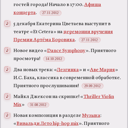
гостей города! Начало в 17:00.
Афиша
концерта
.
27.11.2012
5 декабря Екатерина Цветаева выступит в
театре «Et Cetera» на
церемонии вручения
Премии Артёма Боровика
.
27.11.2012
Новое видео «
Dance Symphony
». Приятного
просмотра!
14.10.2012
Два новых трека: «
Лезгинка
» и «
Аве Мария
»
И.С. Баха, классика в современной обработке.
Приятного прослушивания!
29.09.2012
Майкл Джексон на скрипке! «
Thriller Violin
Mix
»
31.08.2012
Новая композиция в разделе
Музыка
:
«
Вивальди Лето hip-hop mix
». Приятного