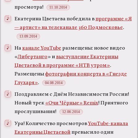
просмотра!
11.10.2014
Екатерина Цветаева победила в
программе «Я
— артист» на телеканале 360 Подмосковье
.
13.09.2014
На
канале YouTube
размещены: новое видео
«
Либертанго
» и
выступление Екатерины
Цветаевой в программе «НТВ утром»
.
Размещены
фотографии концерта в «Гнезде
Глухаря»
.
04.08.2014
Поздравляем с Днём Независимости России!
Новый трек
«Очи Чёрные» Remix
! Приятного
прослушивания!
12.06.2014
Ура! Количество просмотров
YouTube-канала
Екатерины Цветаевой
превысило один