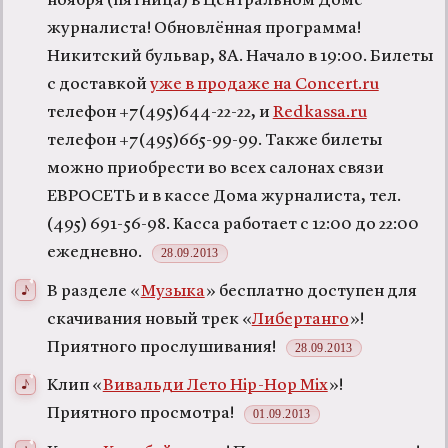
ноября (пятница) в Центральном Доме
журналиста! Обновлённая программа!
Никитский бульвар, 8А. Начало в 19:00. Билеты
с доставкой
уже в продаже на Concert.ru
телефон +7(495)644-22-22, и
Redkassa.ru
телефон +7(495)665-99-99. Также билеты
можно приобрести во всех салонах связи
ЕВРОСЕТЬ и в кассе Дома журналиста, тел.
(495) 691-56-98. Касса работает с 12:00 до 22:00
ежедневно.
28.09.2013
В разделе «
Музыка
» бесплатно доступен для
скачивания новый трек «
Либертанго
»!
Приятного прослушивания!
28.09.2013
Клип «
Вивальди Лето Hip-Hop Mix
»!
Приятного просмотра!
01.09.2013