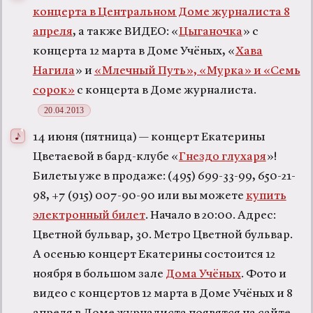
концерта в Центральном Доме журналиста 8
апреля
, а также ВИДЕО: «
Цыганочка
» с
концерта 12 марта в Доме Учёных, «
Хава
Нагила
» и
«Млечный Путь», «Мурка» и «Семь
сорок»
с концерта в Доме журналиста.
20.04.2013
14 июня (пятница) — концерт Екатерины
Цветаевой в бард-клубе «
Гнездо глухаря
»!
Билеты уже в продаже: (495) 699-33-99, 650-21-
98, +7 (915) 007-90-90 или вы можете
купить
электронный билет
. Начало в 20:00. Адрес:
Цветной бульвар, 30. Метро Цветной бульвар.
А осенью концерт Екатерины состоится 12
ноября в большом зале
Дома Учёных
. Фото и
видео с концертов 12 марта в Доме Учёных и 8