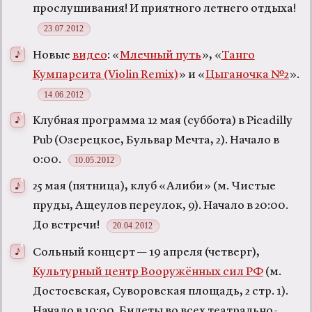
прослушивания! И приятного летнего отдыха!
23.07.2012
Новые
видео
: «
Млечный путь
», «
Танго
Кумпарсита (Violin Remix)
» и «
Цыганочка №2
».
14.06.2012
Клубная программа 12 мая (суббота) в Picadilly
Pub (Озерецкое, Бульвар Мечта, 2). Начало в
0:00.
10.05.2012
25 мая (пятница), клуб «Алиби» (м. Чистые
пруды, Ащеулов переулок, 9). Начало в 20:00.
До встречи!
20.04.2012
Cольный концерт — 19 апреля (четверг),
Культурный центр Вооружённых сил РФ
(м.
Достоевская, Суворовская площадь, 2 стр. 1).
Начало в 19:00. Билеты во всех театрально-