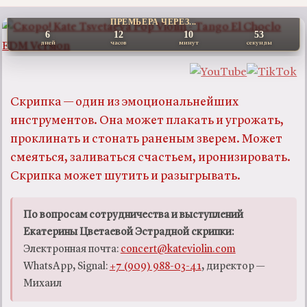
ПРЕМЬЕРА ЧЕРЕЗ...
6
12
10
52
дней
часов
минут
секунды
Скрипка — один из эмоциональнейших
инструментов. Она может плакать и угрожать,
проклинать и стонать раненым зверем. Может
смеяться, заливаться счастьем, иронизировать.
Скрипка может шутить и разыгрывать.
По вопросам сотрудничества и выступлений
Екатерины Цветаевой Эстрадной скрипки:
Электронная почта:
concert@kateviolin.com
WhatsApp, Signal:
+7 (909) 988-03-41
, директор —
Михаил