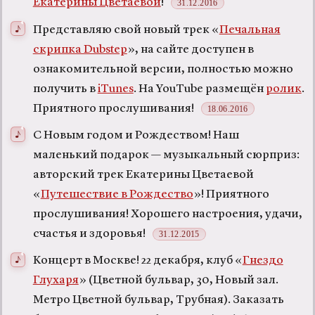
Екатерины Цветаевой
!
31.12.2016
Представляю свой новый трек «
Печальная
скрипка Dubstep
», на сайте доступен в
ознакомительной версии, полностью можно
получить в
iTunes
. На YouTube размещён
ролик
.
Приятного прослушивания!
18.06.2016
С Новым годом и Рождеством! Наш
маленький подарок — музыкальный сюрприз:
авторский трек Екатерины Цветаевой
«
Путешествие в Рождество
»! Приятного
прослушивания! Хорошего настроения, удачи,
счастья и здоровья!
31.12.2015
Концерт в Москве! 22 декабря, клуб «
Гнездо
Глухаря
» (Цветной бульвар, 30, Новый зал.
Метро Цветной бульвар, Трубная). Заказать