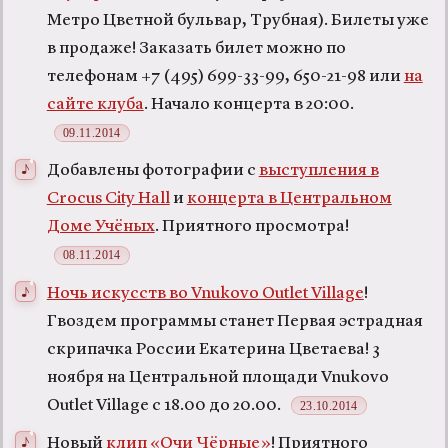
Метро Цветной бульвар, Трубная). Билеты уже
в продаже! Заказать билет можно по
телефонам +7 (495) 699-33-99, 650-21-98 или
на
сайте клуба
. Начало концерта в 20:00.
09.11.2014
Добавлены фотографии с
выступления в
Crocus City Hall
и
концерта в Центральном
Доме Учёных
. Приятного просмотра!
08.11.2014
Ночь искусств во Vnukovo Outlet Village
!
Гвоздем программы станет Первая эстрадная
скрипачка России Екатерина Цветаева! 3
ноября на Центральной площади Vnukovo
Outlet Village c 18.00 до 20.00.
23.10.2014
Новый
клип «Очи Чёрные»
! Приятного