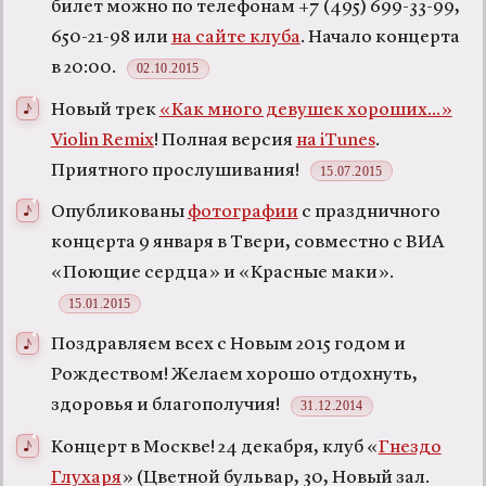
билет можно по телефонам +7 (495) 699-33-99,
650-21-98 или
на сайте клуба
. Начало концерта
в 20:00.
02.10.2015
Новый трек
«Как много девушек хороших...»
Violin Remix
! Полная версия
на iTunes
.
Приятного прослушивания!
15.07.2015
Опубликованы
фотографии
с праздничного
концерта 9 января в Твери, совместно с ВИА
«Поющие сердца» и «Красные маки».
15.01.2015
Поздравляем всех с Новым 2015 годом и
Рождеством! Желаем хорошо отдохнуть,
здоровья и благополучия!
31.12.2014
Концерт в Москве! 24 декабря, клуб «
Гнездо
Глухаря
» (Цветной бульвар, 30, Новый зал.