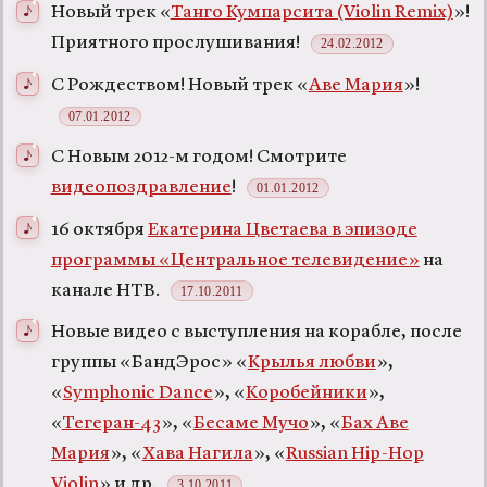
Новый трек «
Танго Кумпарсита (Violin Remix)
»!
Приятного прослушивания!
24.02.2012
С Рождеством! Новый трек «
Аве Мария
»!
07.01.2012
С Новым 2012-м годом! Смотрите
видеопоздравление
!
01.01.2012
16 октября
Екатерина Цветаева в эпизоде
программы «Центральное телевидение»
на
канале НТВ.
17.10.2011
Новые видео с выступления на корабле, после
группы «БандЭрос» «
Крылья любви
»,
«
Symphonic Dance
», «
Коробейники
»,
«
Тегеран-43
», «
Бесаме Мучо
», «
Бах Аве
Мария
», «
Хава Нагила
», «
Russian Hip-Hop
Violin
» и др.
3.10.2011