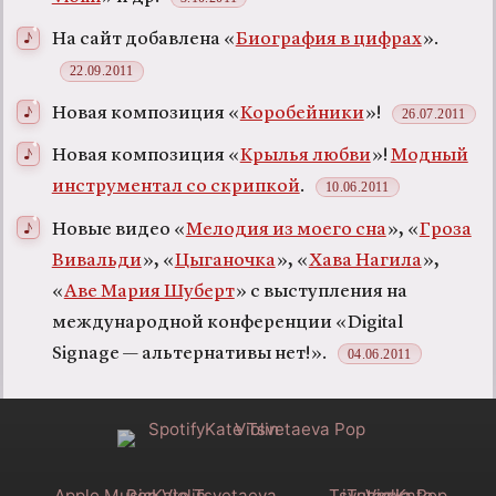
На сайт добавлена «
Биография в цифрах
».
22.09.2011
Новая композиция «
Коробейники
»!
26.07.2011
Новая композиция «
Крылья любви
»!
Модный
инструментал со скрипкой
.
10.06.2011
Новые видео «
Мелодия из моего сна
», «
Гроза
Вивальди
», «
Цыганочка
», «
Хава Нагила
»,
«
Аве Мария Шуберт
» с выступления на
международной конференции «Digital
Signage — альтернативы нет!».
04.06.2011