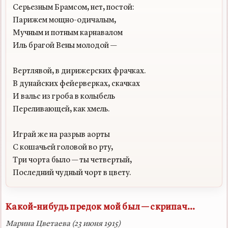
Серьезным Брамсом, нет, постой:

Парижем мощно-одичалым,

Мучным и потным карнавалом

Иль брагой Вены молодой —

Вертлявой, в дирижерских фрачках.

В дунайских фейерверках, скачках

И вальс из гроба в колыбель

Переливающей, как хмель.

Играй же на разрыв аорты

С кошачьей головой во рту,

Три чорта было — ты четвертый,

Какой-нибудь предок мой был — скрипач...
Марина Цветаева (23 июня 1915)