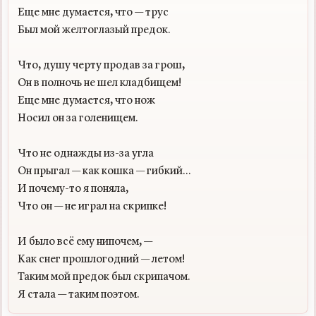
Еще мне думается, что — трус

Был мой желтоглазый предок.

Что, душу черту продав за грош,

Он в полночь не шел кладбищем!

Еще мне думается, что нож

Носил он за голенищем.

Что не однажды из-за угла

Он прыгал — как кошка — гибкий...

И почему-то я поняла,

Что он — не играл на скрипке!

И было всё ему нипочем, —

Как снег прошлогодний — летом!

Таким мой предок был скрипачом.
