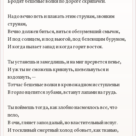
Бродят бешеные волки по дороге скрипачей.

Надо вечно петь и плакать этим струнам, звонким 
струнам,

Вечно должен биться, виться обезумевший смычок,

И под солнцем, и под вьюгой, под белеющим буруном,

И когда пылает запад и когда горит восток.

Ты устанешь и замедлишь, и на миг прервется пенье,

И уж ты не сможешь крикнуть, шевельнуться и 
вздохнуть, —

Тотчас бешеные волки в кровожадном исступленьи

В горло вцепятся зубами, встанут лапами на грудь.

Ты поймешь тогда, как злобно насмеялось все, что 
пело,

В очи, глянет запоздалый, но властительный испуг.

И тоскливый смертный холод обовьет, как тканью, 