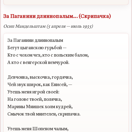
За Паганини длиннопалым... (Скрипачка)
Осип Мандельштам (5 апреля — июль 1935)
За Паганини длиннопалым

Бегут цыганскою гурьбой —

Кто с чохом чех, кто с польским балом,

А кто с венгерской немчурой.

Девчонка, выскочка, гордячка,

Чей звук широк, как Енисей, —

Утешь меня игрой своей:

На голове твоей, полячка,

Марины Мнишек холм кудрей,

Смычок твой мнителен, скрипачка.

Утешь меня Шопеном чалым,
