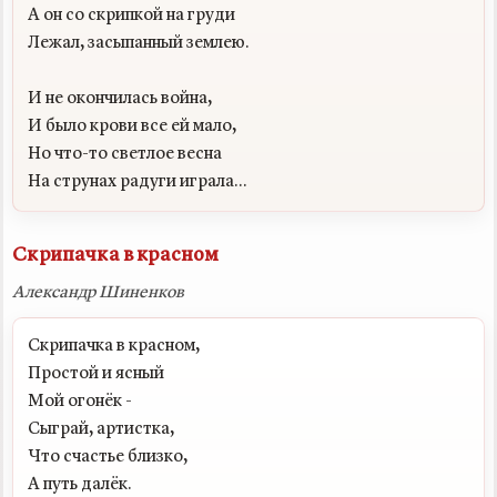
А он со скрипкой на груди

Лежал, засыпанный землею.

И не окончилась война,

И было крови все ей мало,

Но что-то светлое весна

Скрипачка в красном
Александр Шиненков
Скрипачка в красном,

Простой и ясный

Мой огонёк -

Сыграй, артистка,

Что счастье близко,

А путь далёк.
