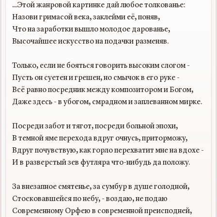
…Этой жанровой картинке дай любое толкованье:

Назови гримасой века, заклейми её, поняв,

Что на заработки вышло молодое дарованье,

Высочайшее искусство на подачки разменяв.

Только, если не бояться говорить высоким слогом -

Пусть он суетен и грешен, но смычок в его руке -

Всё равно посредник между композитором и Богом,

Даже здесь - в убогом, смрадном и заплеванном мирке.

Посреди забот и тягот, посреди больной эпохи,

В темной яме перехода вдруг очнусь, приторможу,

Вдруг почувствую, как горло перехватит мне на вдохе -

И в разверстый зев футляра что-нибудь да положу.

За внезапное смятенье, за сумбур в душе голодной,

Стосковавшейся по небу, - воздаю, не подаю

Современному Орфею в современной преисподней,
