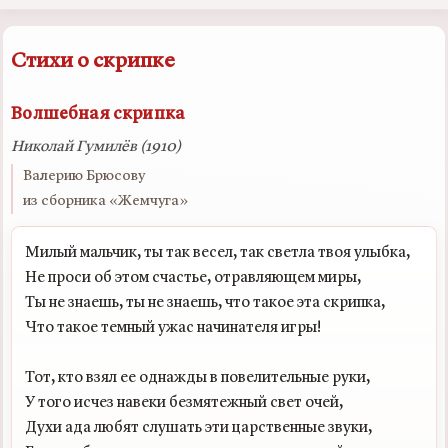
Стихи о скрипке
Волшебная скрипка
Николай Гумилёв (1910)
Валерию Брюсову
из сборника «Жемчуга»
Милый мальчик, ты так весел, так светла твоя улыбка,

Не проси об этом счастье, отравляющем миры,

Ты не знаешь, ты не знаешь, что такое эта скрипка,

Что такое темный ужас начинателя игры!

Тот, кто взял ее однажды в повелительные руки,

У того исчез навеки безмятежный свет очей,

Духи ада любят слушать эти царственные звуки,
