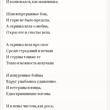
И волновался, как мальчишка.

Шли непрерывные бои,

И горю не было предела,

А скрипка пела о любви,

О красоте и счастье пела.

А скрипка пела про свое

Среди страданий и печали

И струны тонкие ее

Тепло и нежность излучали.

И изнуренные бойцы

Вдруг улыбались удивленно.

И ветераны и юнцы,

Едва пришившие погоны.

И в пенье чистом, как роса,
