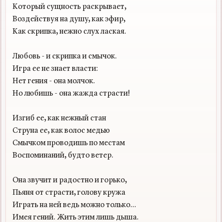
Который сущность раскрывает,

Воздействуя на душу, как эфир,

Как скрипка, нежно слух лаская.

Любовь - и скрипка и смычок.

Игра ее не знает власти:

Нет гения - она молчок.

Но любишь - она жажда страсти!

Изгиб ее, как нежный стан

Струна ее, как волос медью

Смычком проводишь по местам

Воспоминаний, будто ветер.

Она звучит и радостно и горько,

Пьяня от страсти, голову кружа

Играть на ней ведь можно только...

Имея гений. Жить этим лишь дыша.
