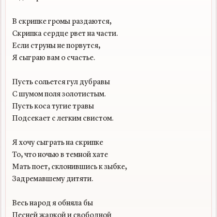
В скрипке громы раздаются,

Скрипка сердце рвет на части.

Если струны не порвутся,

Я сыграю вам о счастье.

Пусть сольется гул дубравы

С шумом поля золотистым.

Пусть коса тугие травы

Подсекает с легким свистом.

Я хочу сыграть на скрипке

То, что ночью в темной хате

Мать поет, склонившись к зыбке,

Задремавшему дитяти.

Весь народ я обняла бы

Песней жаркой и свободной
