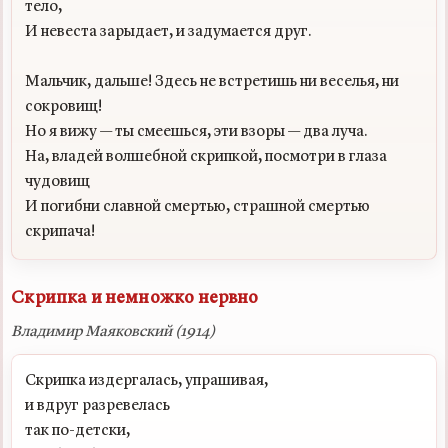
тело,

И невеста зарыдает, и задумается друг.

Мальчик, дальше! Здесь не встретишь ни веселья, ни 
сокровищ!

Но я вижу — ты смеешься, эти взоры — два луча.

На, владей волшебной скрипкой, посмотри в глаза 
чудовищ

И погибни славной смертью, страшной смертью 
Скрипка и немножко нервно
Владимир Маяковский (1914)
Скрипка издергалась, упрашивая,

и вдруг разревелась

так по-детски,
