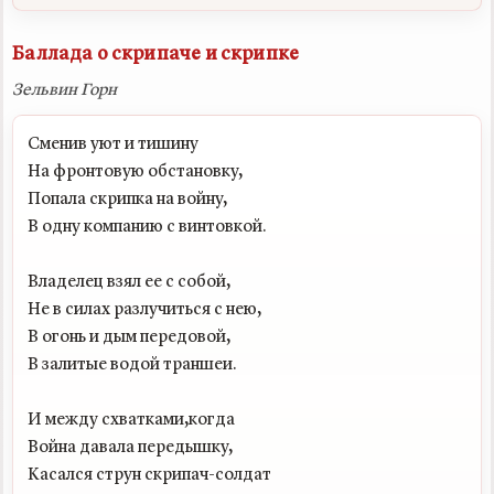
Баллада о скрипаче и скрипке
Зельвин Горн
Сменив уют и тишину

На фронтовую обстановку,

Попала скрипка на войну,

В одну компанию с винтовкой.

Владелец взял ее с собой,

Не в силах разлучиться с нею,

В огонь и дым передовой,

В залитые водой траншеи.

И между схватками,когда

Война давала передышку,

Касался струн скрипач-солдат
