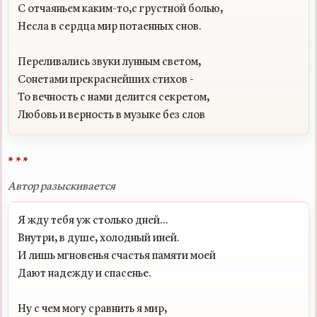
С отчаяньем каким-то,с грустной болью,

Несла в сердца мир потаенных снов.

Переливались звуки лунным светом,

Сонетами прекраснейших стихов -

То вечность с нами делится секретом,

* * *
Автор разыскивается
Я жду тебя уж столько дней...

Внутри, в душе, холодный иней.

И лишь мгновенья счастья памяти моей

Дают надежду и спасенье.

Ну с чем могу сравнить я мир,
