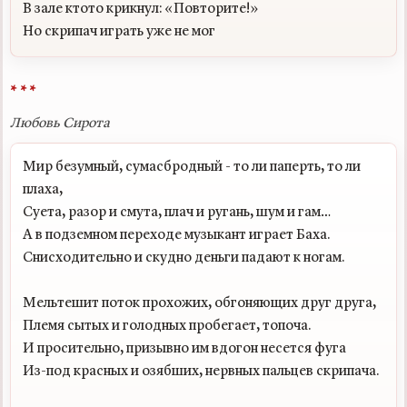
В зале ктото крикнул: «Повторите!»

* * *
Любовь Сирота
Мир безумный, сумасбродный - то ли паперть, то ли 
плаха,

Суета, разор и смута, плач и ругань, шум и гам…

А в подземном переходе музыкант играет Баха.

Снисходительно и скудно деньги падают к ногам.

Мельтешит поток прохожих, обгоняющих друг друга,

Племя сытых и голодных пробегает, топоча.

И просительно, призывно им вдогон несется фуга

Из-под красных и озябших, нервных пальцев скрипача.
