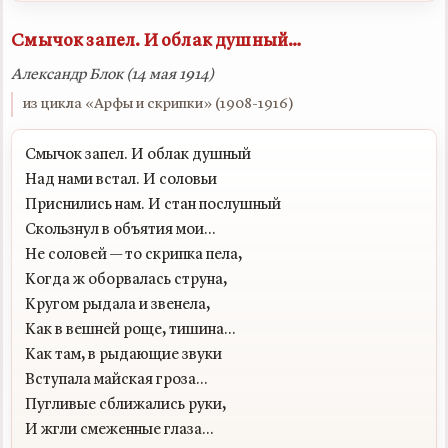
Смычок запел. И облак душный…
Александр Блок (14 мая 1914)
из цикла «Арфы и скрипки» (1908-1916)
Смычок запел. И облак душный

Над нами встал. И соловьи

Приснились нам. И стан послушный

Скользнул в объятия мои...

Не соловей — то скрипка пела,

Когда ж оборвалась струна,

Кругом рыдала и звенела,

Как в вешней роще, тишина...

Как там, в рыдающие звуки

Вступала майская гроза...

Пугливые сближались руки,
