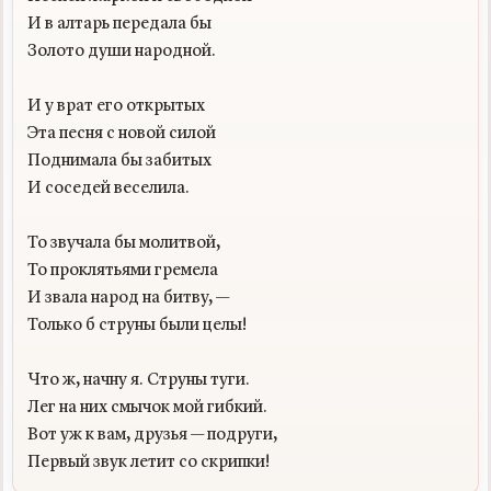
И в алтарь передала бы

Золото души народной.

И у врат его открытых

Эта песня с новой силой

Поднимала бы забитых

И соседей веселила.

То звучала бы молитвой,

То проклятьями гремела

И звала народ на битву, —

Только б струны были целы!

Что ж, начну я. Струны туги.

Лег на них смычок мой гибкий.

Вот уж к вам, друзья — подруги,
