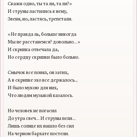
Скажи одно, ты та ли, та ли?»

И струны ластились к нему,

Звеня, но, ластясь, трепетали.

«Не правда ль, больше никогда

Мы не расстанемся? довольно...»

И скрипка отвечала да,

Но сердцу скрипки было больно.

Смычок все понял, он затих,

А в скрипке эхо все держалось…

И было мукою для них,

Что людям музыкой казалось.

Но человек не погасил

До утра свеч... И струны пели...

Лишь солнце их нашло без сил
