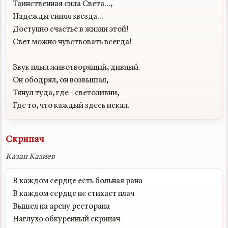
Таинственная сила Света...,

Надежды синяя звезда...

Доступно счастье в жизни этой!

Свет можно чувствовать всегда!

Звук плыл животворящий, дивный.

Он ободрял, он возвышал,

Тянул туда, где – светоливни,

Скрипач
Казан Казиев
В каждом сердце есть больная рана

В каждом сердце не стихает плач

Вышел на арену ресторана

Наглухо обкуренный скрипач
