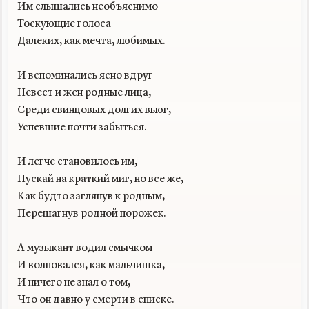
Им слышались необъяснимо

Тоскующие голоса

Далеких, как мечта, любимых.

И вспоминались ясно вдруг

Невест и жен родные лица,

Среди свинцовых долгих вьюг,

Успевшие почти забыться.

И легче становилось им,

Пускай на краткий миг, но все же,

Как будто заглянув к родным,

Перешагнув родной порожек.

А музыкант водил смычком

И волновался, как мальчишка,

И ничего не знал о том,

Что он давно у смерти в списке.
