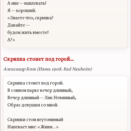
А мне — наплевать!

Я — хороший.

«Знаете что, скрипка?

Давайте —

будем жить вместе!

Скрипка стонет под горой…
Александр Блок (Июнь 1908. Bad Nauheim)
Скрипка стонет под горой.

В сонном парке вечер длинный,

Вечер длинный — Лик Невинный,

Образ девушки со мной.

Скрипки стон неутомимый

Напевает мне: «Живи...»
