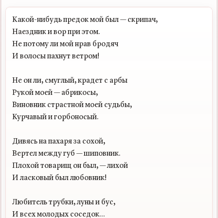
Какой-нибудь предок мой был — скрипач,

Наездник и вор при этом.

Не потому ли мой нрав бродяч

И волосы пахнут ветром!

Не он ли, смуглый, крадет с арбы

Рукой моей — абрикосы,

Виновник страстной моей судьбы,

Курчавый и горбоносый.

Дивясь на пахаря за сохой,

Вертел между губ — шиповник.

Плохой товарищ он был, — лихой

И ласковый был любовник!

Любитель трубки, луны и бус,

И всех молодых соседок...
