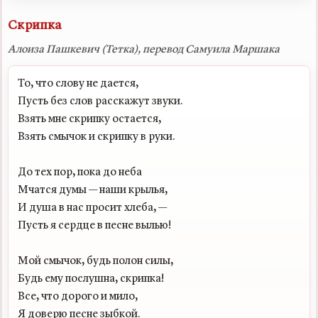
Скрипка
Алоиза Пашкевич (Тетка), перевод Самуила Маршака
То, что слову не дается,

Пусть без слов расскажут звуки.

Взять мне скрипку остается,

Взять смычок и скрипку в руки.

До тех пор, пока до неба

Мчатся думы — наши крылья,

И душа в нас просит хлеба, —

Пусть я сердце в песне вылью!

Мой смычок, будь полон силы,

Будь ему послушна, скрипка!

Все, что дорого и мило,

Я доверю песне зыбкой.
