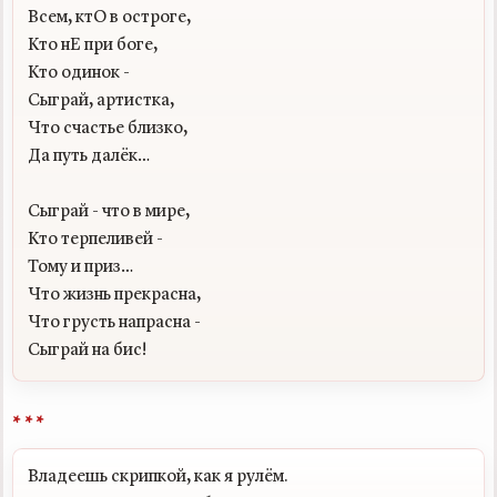
Всем, ктО в остроге,

Кто нЕ при боге,

Кто одинок -

Сыграй, артистка,

Что счастье близко,

Да путь далёк…

Сыграй - что в мире,

Кто терпеливей -

Тому и приз…

Что жизнь прекрасна,

Что грусть напрасна -

* * *
Владеешь скрипкой, как я рулём.
