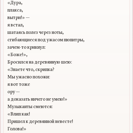
«Дура,

плакса,

вытри!» —

я встал,

шатаясь полез через ноты,

сгибающиеся под ужасом пюпитры,

зачем-то крикнул:

«Боже!»,

Бросился на деревянную шею:

«Знаете что, скрипка?

Мы ужасно похожи:

я вот тоже

ору —

а доказать ничего не умею!»

Музыканты смеются:

«Влип как!

Пришел к деревянной невесте!

Голова!»
