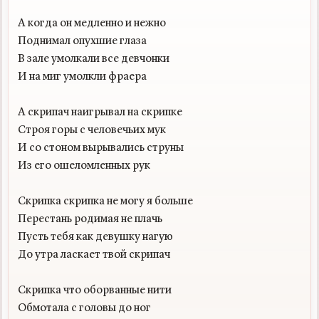
А когда он медленно и нежно

Поднимал опухшие глаза

В зале умолкали все девчонки

И на миг умолкли фраера

А скрипач наигрывал на скрипке

Строя горы с человечьих мук

И со стоном вырывались струны

Из его ошеломленных рук

Скрипка скрипка не могу я больше

Перестань родимая не плачь

Пусть тебя как девушку нагую

До утра ласкает твой скрипач

Скрипка что оборванные нити

Обмотала с головы до ног
