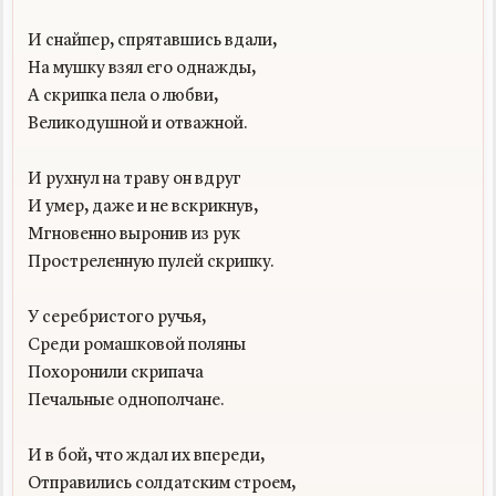
И снайпер, спрятавшись вдали,

На мушку взял его однажды,

А скрипка пела о любви,

Великодушной и отважной.

И рухнул на траву он вдруг

И умер, даже и не вскрикнув,

Мгновенно выронив из рук

Простреленную пулей скрипку.

У серебристого ручья,

Среди ромашковой поляны

Похоронили скрипача

Печальные однополчане.

И в бой, что ждал их впереди,

Отправились солдатским строем,
