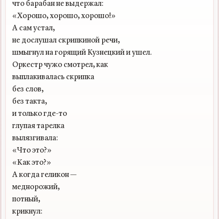
что барабан не выдержал:

«Хорошо, хорошо, хорошо!»

А сам устал,

не дослушал скрипкиной речи,

шмыгнул на горящий Кузнецкий и ушел.

Оркестр чужо смотрел, как

выплакивалась скрипка

без слов,

без такта,

и только где-то

глупая тарелка

вылязгивала:

«Что это?»

«Как это?»

А когда геликон —

меднорожий,

потный,

крикнул:
