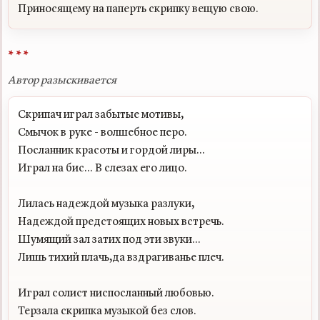
* * *
Автор разыскивается
Скрипач играл забытые мотивы,

Смычок в руке - волшебное перо.

Посланник красоты и гордой лиры...

Играл на бис... В слезах его лицо.

Лилась надеждой музыка разлуки,

Надеждой предстоящих новых встречь.

Шумящий зал затих под эти звуки...

Лишь тихий плачь,да вздрагиванье плеч.

Играл солист ниспосланный любовью.

Терзала скрипка музыкой без слов.
