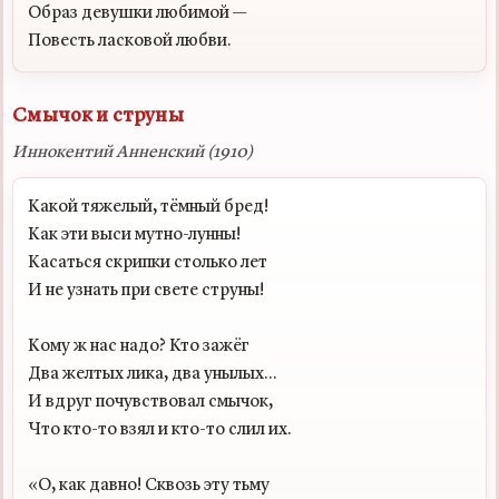
Образ девушки любимой —

Смычок и струны
Иннокентий Анненский (1910)
Какой тяжелый, тёмный бред!

Как эти выси мутно-лунны!

Касаться скрипки столько лет

И не узнать при свете струны!

Кому ж нас надо? Кто зажёг

Два желтых лика, два унылых...

И вдруг почувствовал смычок,

Что кто-то взял и кто-то слил их.

«О, как давно! Сквозь эту тьму
