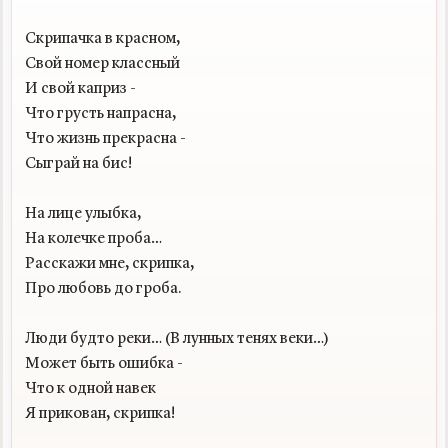
Скрипачка в красном,

Свой номер классный

И свой каприз -

Что грусть напрасна,

Что жизнь прекрасна -

Сыграй на бис!

На лице улыбка,

На колечке проба…

Расскажи мне, скрипка,

Про любовь до гроба.

Люди будто реки… (В лунных тенях веки…)

Может быть ошибка -

Что к одной навек

Я прикован, скрипка!
