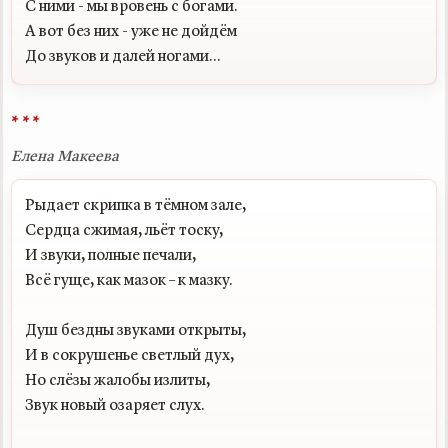
С ними - мы вровень с богами.

А вот без них - уже не дойдём

* * *
Елена Макеева
Рыдает скрипка в тёмном зале,

Сердца сжимая, льёт тоску,

И звуки, полные печали,

Всё гуще, как мазок – к мазку.

Душ бездны звуками открыты,

И в сокрушенье светлый дух,

Но слёзы жалобы излиты,

Звук новый озаряет слух.
