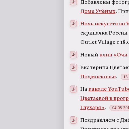
Добавлены фотог
Доме Учёных
. Пр
Ночь искусств во V
скрипачка России
Outlet Village c 18
Новый
клип «Очи
Екатерина Цветае
Подмосковье
.
13
На
канале YouTub
Цветаевой в прог
Глухаря»
.
04.08.20
Поздравляем с Дн