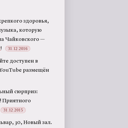
крепкого здоровья,
музыка, которую
ча Чайковского —
й
!
31.12.2016
айте доступен в
а YouTube размещён
ьный сюрприз:
! Приятного
31.12.2015
ьвар, 30, Новый зал.