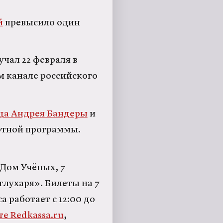
й
превысило один
учал 22 февраля в
м канале российского
ца Андрея Бандеры
и
ертной программы.
 Дом Учёных, 7
глухаря». Билеты на 7
са работает с 12:00 до
те Redkassa.ru
,