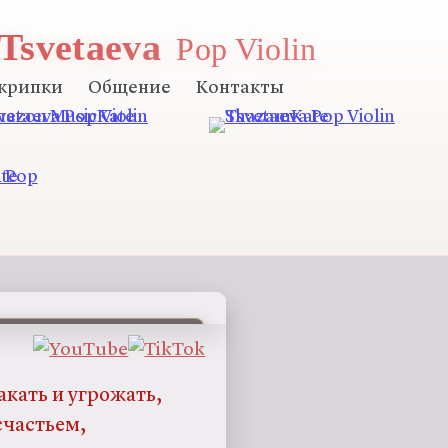
 Tsvetaeva
Pop Violin
скрипки
Общение
Контакты
ПРЕМЬЕРА ЧЕРЕЗ...
10
1
31
часов
минуту
секунду
кать и угрожать,
счастьем,