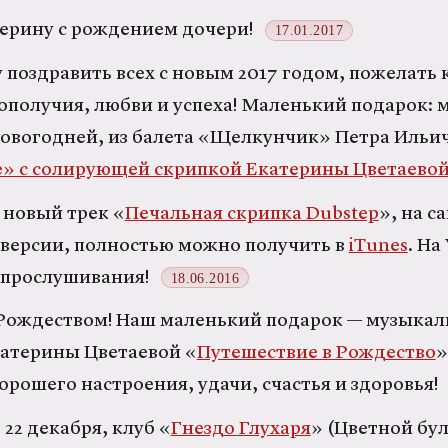
ерину с рождением дочери!
17.01.2017
 поздравить всех с новым 2017 годом, пожелать 
ополучия, любви и успеха! Маленький подарок: 
новогодней, из балета «Щелкунчик» Петра Ильи
» с солирующей скрипкой Екатерины Цветаево
 новый трек «
Печальная скрипка Dubstep
», на с
версии, полностью можно получить в
iTunes
. Н
 прослушивания!
18.06.2016
Рождеством! Наш маленький подарок — музыкал
катерины Цветаевой «
Путешествие в Рождество
»
рошего настроения, удачи, счастья и здоровья!
 22 декабря, клуб «
Гнездо Глухаря
» (Цветной бул