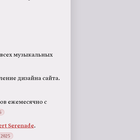
 всех музыкальных
ление дизайна сайта.
ров ежемесячно с
6
ert Serenade
.
.2025