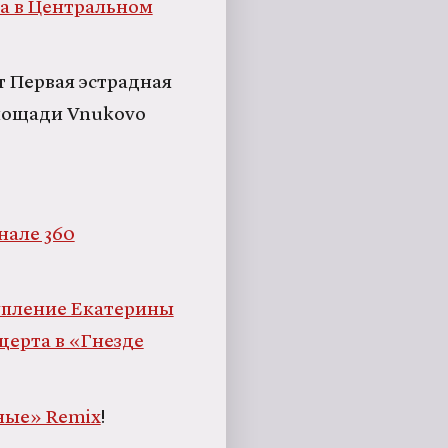
а в Центральном
т Первая эстрадная
площади Vnukovo
нале 360
упление Екатерины
ерта в «Гнезде
ные» Remix
!