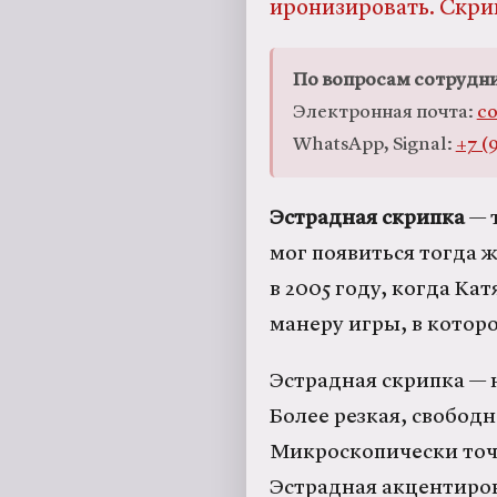
иронизировать. Скри
По вопросам сотрудни
Электронная почта:
co
WhatsApp, Signal:
+7 (
Эстрадная скрипка
— т
мог появиться тогда ж
в 2005 году, когда Ка
манеру игры, в которо
Эстрадная скрипка — 
Более резкая, свободн
Микроскопически точ
Эстрадная акцентиров