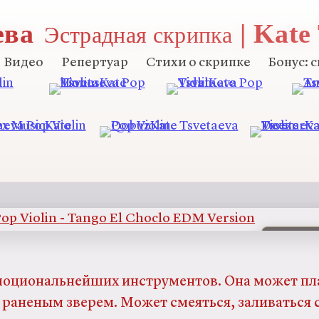
ева
| Kate
Эстрадная скрипка
Видео
Репертуар
Стихи о скрипке
Бонус: 
6
дней
моциональнейших инструментов. Она может пла
 раненым зверем. Может смеяться, заливаться 