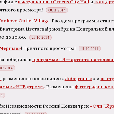
рафии с
выступления в Crocus City Hall
и
концерт
иятного просмотра!
08.11.2014
nukovo Outlet Village
! Гвоздем программы стане
 Екатерина Цветаева! 3 ноября на Центральной 
.00 до 20.00.
23.10.2014
 Чёрные»
! Приятного просмотра!
11.10.2014
ва победила в
программе «Я — артист» на телека
.09.2014
e
размещены: новое видео «
Либертанго
» и
выст
рамме «НТВ утром»
. Размещены
фотографии конц
14
ём Независимости России! Новый трек
«Очи Чёр