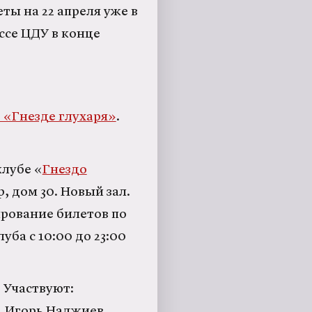
ты на 22 апреля уже в
ассе ЦДУ в конце
 «Гнезде глухаря»
.
клубе «
Гнездо
, дом 30. Новый зал.
ирование билетов по
луба с 10:00 до 23:00
 Участвуют:
, Игорь Наджиев,