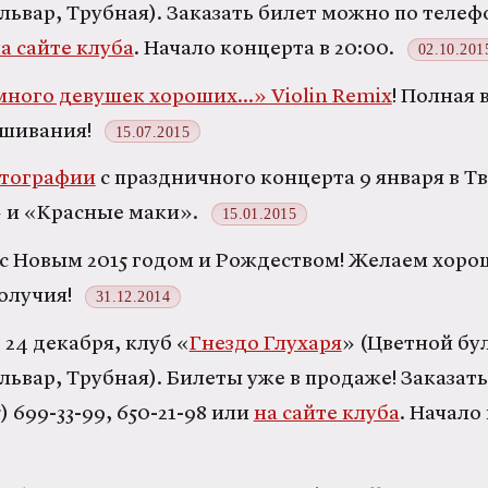
ьвар, Трубная). Заказать билет можно по телефо
а сайте клуба
. Начало концерта в 20:00.
02.10.201
много девушек хороших...» Violin Remix
! Полная 
ушивания!
15.07.2015
тографии
с праздничного концерта 9 января в Тв
 и «Красные маки».
15.01.2015
 с Новым 2015 годом и Рождеством! Желаем хоро
олучия!
31.12.2014
 24 декабря, клуб «
Гнездо Глухаря
» (Цветной бул
ьвар, Трубная). Билеты уже в продаже! Заказат
 699-33-99, 650-21-98 или
на сайте клуба
. Начало