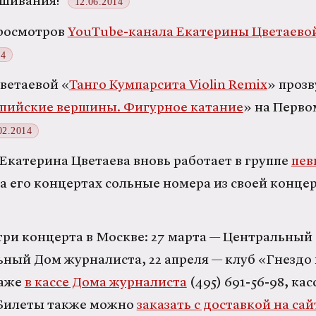
ушивания!
12.06.2014
просмотров
YouTube-канала Екатерины Цветаево
14
ветаевой «
Танго Кумпарсита Violin Remix
» прозв
пийские вершины. Фигурное катание
» на Перво
02.2014
 Екатерина Цветаева вновь работает в группе
пев
на его концертах сольные номера из своей конц
три концерта в Москве: 27 марта — Центральный
ный Дом журналиста, 22 апреля — клуб «Гнездо 
даже
в кассе Дома журналиста
(495) 691-56-98, кас
 Билеты также можно
заказать с доставкой на сай