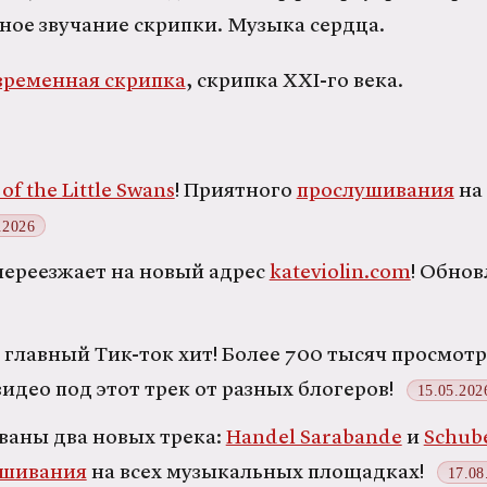
ное звучание скрипки. Музыка сердца.
овременная скрипка
, скрипка XXI-го века.
of the Little Swans
! Приятного
прослушивания
на
.2026
 переезжает на новый адрес
kateviolin.com
! Обнов
главный Тик-ток хит! Более 700 тысяч просмот
идео под этот трек от разных блогеров!
15.05.202
ваны два новых трека:
Handel Sarabande
и
Schub
ушивания
на всех музыкальных площадках!
17.08