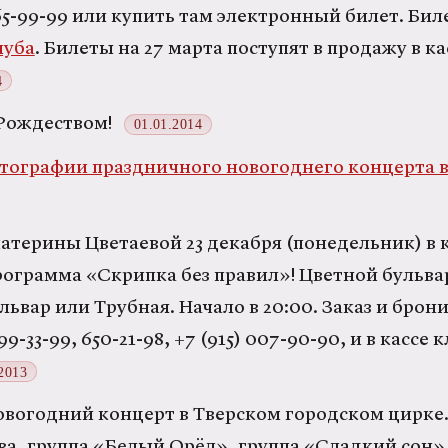
5-99-99 или купить там электронный билет. Биле
луба
. Билеты на 27 марта поступят в продажу в к
4
Рождеством!
01.01.2014
тографии праздничного новогоднего концерта в
атерины Цветаевой 23 декабря (понедельник) в 
рограмма «Скрипка без правил»! Цветной бульвар
ьвар или Трубная. Начало в 20:00. Заказ и брон
-33-99, 650-21-98, +7 (915) 007-90-90, и в кассе к
.2013
новогодний концерт в Тверском городском цирке.
ва, группа «Белый Орёл», группа «Сладкий сон»