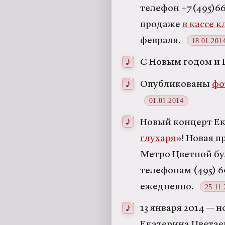
телефон +7(495)66
продаже
в кассе к
февраля.
18.01.201
С Новым годом и 
Опубликованы
фо
01.01.2014
Новый концерт Ек
глухаря
»! Новая п
Метро Цветной бул
телефонам (495) 699
ежедневно.
25.11
13 января 2014 — 
Екатерина Цветае